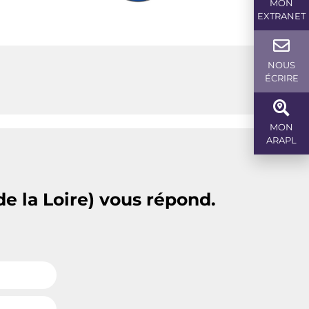
MON
EXTRANET
NOUS
ÉCRIRE
MON
ARAPL
e la Loire) vous répond.