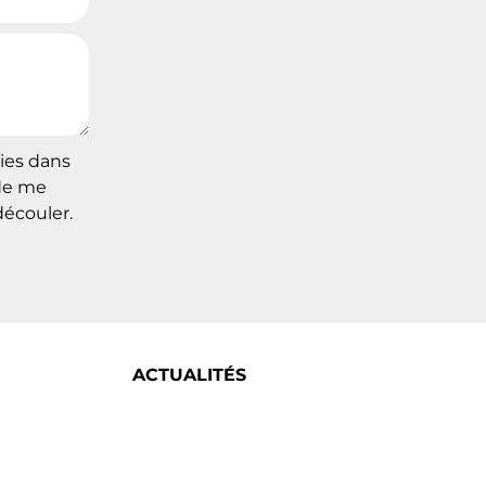
sies dans
 de me
découler.
ACTUALITÉS