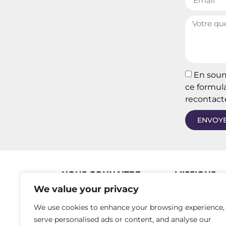
En soume
ce formula
recontacte
ENVOY
NOUS CONNAITRE
MISSIONS
Accompagn
We value your privacy
Historique
Sécuriser
Le réseau
We use cookies to enhance your browsing experience,
Former
Notre équipe
serve personalised ads or content, and analyse our