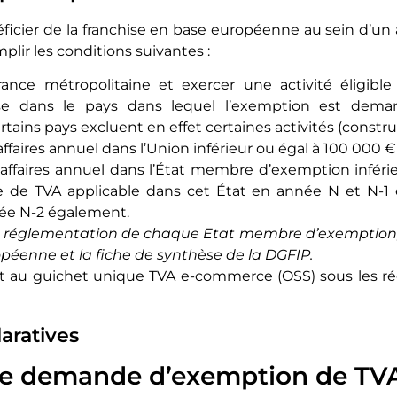
éficier de la franchise en base européenne au sein d’u
plir les conditions suivantes :
rance métropolitaine et exercer une activité éligib
se dans le pays dans lequel l’exemption est dema
rtains pays excluent en effet certaines activités (constr
’affaires annuel dans l’Union inférieur ou égal à 100 000 
d’affaires annuel dans l’État membre d’exemption inféri
e de TVA applicable dans cet État en année N et N-1 
e N-2 également.
a réglementation de chaque Etat membre d’exemption,
opéenne
et la
fiche de synthèse de la DGFIP
.
rit au guichet unique TVA e-commerce (OSS) sous les 
aratives
e demande d’exemption de TV