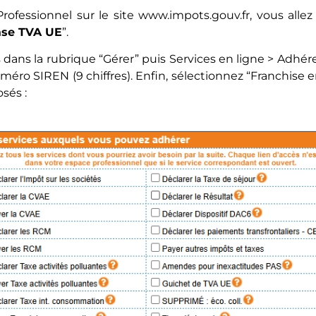
rofessionnel sur le site
www.impots.gouv.fr
, vous alle
ase TVA UE
”.
 dans la rubrique “Gérer” puis Services en ligne > Adhére
éro SIREN (9 chiffres). Enfin, sélectionnez “Franchise 
osés :