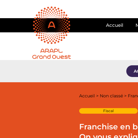
Accueil
A
Accueil
>
Non classé
>
Fran
Fiscal
Franchise en 
On vous expliq