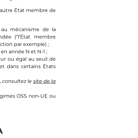
n autre État membre de
le au mécanisme de la
ndée (“l’État membre
uction par exemple) ;
€ en année N et N-1 ;
eur ou égal au seuil de
et dans certains États
 consultez le
site de la
régimes OSS non-UE ou
A