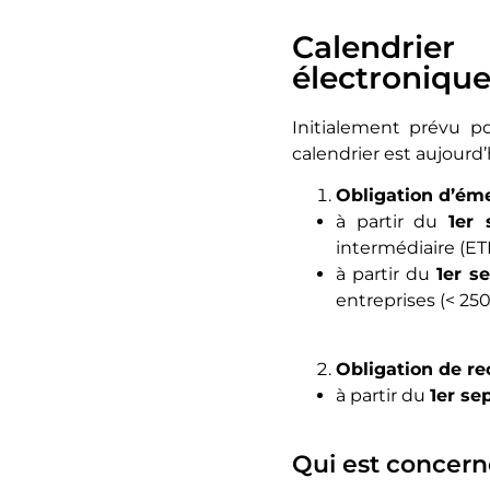
Calendrie
électroniqu
Initialement prévu po
calendrier est aujourd’h
Obligation d’éme
à partir du
1
er
s
intermédiaire (ETI)
à partir du
1
er
se
entreprises (< 25
Obligation de re
à partir du
1er se
Qui est concern