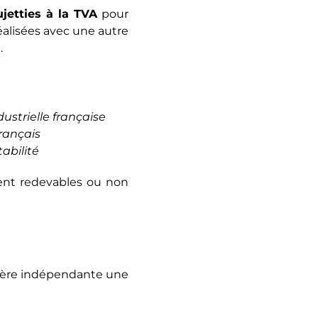
jetties à la TVA
pour
éalisées avec une autre
.
ustrielle française
rançais
abilité
oient redevables ou non
nière indépendante une