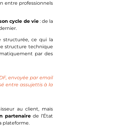
n entre professionnels
 son cycle de vie
: de la
dernier.
tructurée, ce qui la
tte structure technique
utomatiquement par des
DF, envoyée par email
é entre assujettis à la
sseur au client, mais
on partenaire
de l’État
a plateforme.