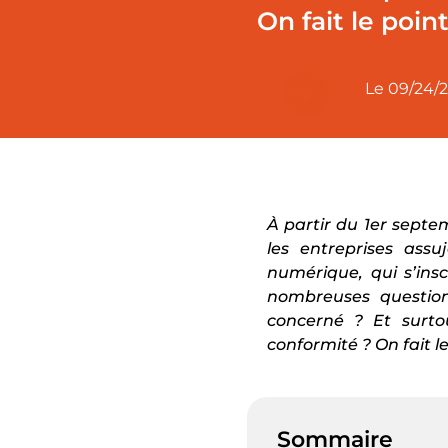
On fait le point
Le
09/24/
À partir du 1er septe
les entreprises assu
numérique, qui s’ins
nombreuses question
concerné ? Et surto
conformité ? On fait le
Sommaire