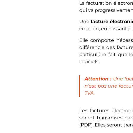
La facturation électro
qui va progressivement
Une
facture électron
création, en passant pa
Elle comporte néces
différencie des factur
particulière fait que
logiciels.
Attention :
Une fac
n’est pas une factur
TVA.
Les factures électro
seront transmises par
(PDP). Elles seront tr