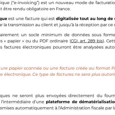
nique (“e-invoicing”) est un nouveau
mode de facturatio
 être rendu obligatoire en France.
ique
est une facture qui est
digitalisée tout au long de
r la transmission au client et jusqu’à la réception par ce 
sairement un socle minimum de données sous forme s
es « papier » ou du PDF ordinaire (
CGI, art. 289 bis
). Ce
 les factures électroniques pourront être analysées a
ture papier scannée ou une facture créée au format P
e électronique. Ce type de factures ne sera plus autoris
niques ne seront plus envoyées directement du fourni
 l’intermédiaire d’une
plateforme de dématérialisati
ansmises automatiquement à l’Administration fiscale par l