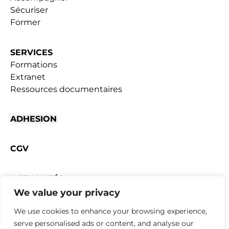
Sécuriser
Former
SERVICES
Formations
Extranet
Ressources documentaires
ADHESION
CGV
ACTUALITÉS
We value your privacy
Mentions Légales
|
Règlement intérieur
We use cookies to enhance your browsing experience,
Conception webyoo
serve personalised ads or content, and analyse our