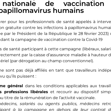
nationale de vaccination 
 papillomavirus humains
taurer pour les professionnels de santé appelés à inter
on gratuite contre les infections à papillomavirus huma
 par le Président de la République le 28 février 2023) un
ndant la campagne de vaccination contre la Covid-19
ls de santé participant à cette campagne (libéraux, salarié
ectement par la caisse d’assurance maladie à hauteur d
stériel (par dérogation au champ conventionnel).
ne sont pas déjà affiliés en tant que travailleurs indé
évu qu’ils puissent :
gime général
dans les conditions applicables aux trava
 professions libérales
et recourir au dispositif simp
u titre de la rémunération de l’activité vaccinale.
médecins, salariés ou agents publics, médecins retr
ipant à la campagne en dehors de leur contrat de