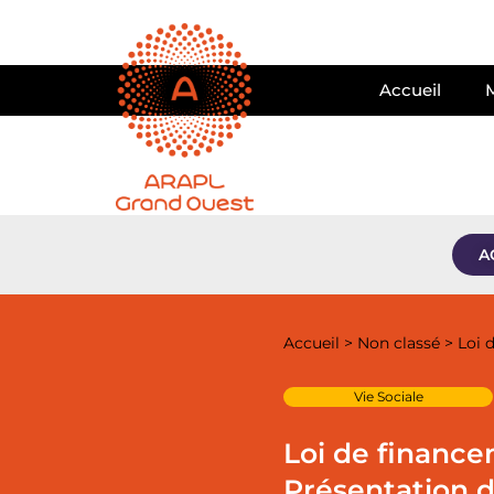
Accueil
A
Accueil
>
Non classé
>
Loi 
Vie Sociale
Loi de finance
Présentation d