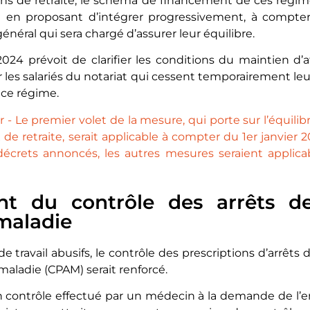
s de retraite, le schéma de financement de ces régi
ié en proposant d’intégrer progressivement, à compte
néral qui sera chargé d’assurer leur équilibre.
2024 prévoit de clarifier les conditions du maintien d’a
r les salariés du notariat qui cessent temporairement leu
 ce régime.
 - Le premier volet de la mesure, qui porte sur l’équil
de retraite, serait applicable à compter du 1er janvier 2
décrets annoncés, les autres mesures seraient applic
t du contrôle des arrêts de
maladie
de travail abusifs, le contrôle des prescriptions d’arrêts d
maladie (CPAM) serait renforcé.
un contrôle effectué par un médecin à la demande de l’