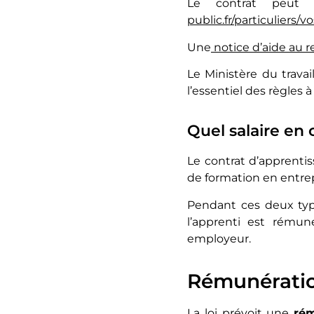
Le contrat peut
public.fr/particuliers/v
Une
notice d’aide au 
Le Ministère du trava
l’essentiel des règles 
Quel salaire en 
Le contrat d’apprenti
de formation en entrep
Pendant ces deux type
l’apprenti est rémun
employeur.
Rémunératio
La loi prévoit une
rém