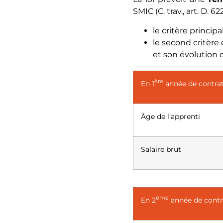
SMIC (C. trav., art. D. 6
le critère princip
le second critère
et son évolution 
ère
En 1
année de contrat
Âge de l’apprenti
Salaire brut
ème
En 2
année de contr