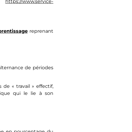
 :
https://www.service-
prentissage
reprenant
alternance de périodes
 « travail » effectif,
ique qui le lie à son
ixée en pourcentage du