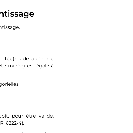
ntissage
ntissage.
imitée) ou de la période
éterminée) est égale à
gorielles
oit, pour être valide,
R. 6222-4).