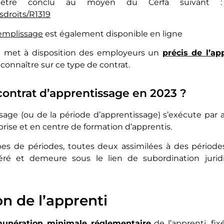
 être conclu au moyen du Cerfa suivant
osdroits/R1319
remplissage
est également disponible en ligne
il met à disposition des employeurs un
précis de l’ap
à connaître sur ce type de contrat.
contrat d’apprentissage en 2023 ?
ssage (ou de la période d’apprentissage) s’exécute par 
rise et en centre de formation d’apprentis.
s de périodes, toutes deux assimilées à des périodes de
éré et demeure sous le lien de subordination jurid
n de l’apprenti
unération minimale réglementaire
de l’apprenti, f