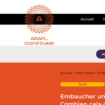
Accueil
A
Accueil
>
Non classé
>
Emba
Social
Embaucher un
Combien cela c